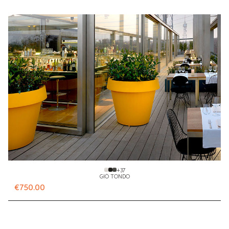
+
37
GIÒ TONDO
€750.00