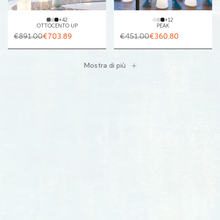
+
42
+
12
OTTOCENTO UP
PEAK
€891.00
€703.89
€451.00
€360.80
Mostra di più