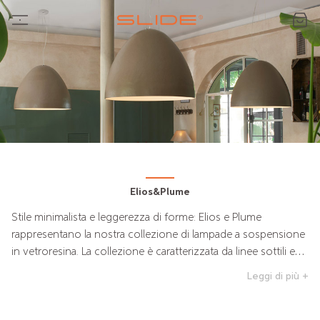
Elios&Plume
Stile minimalista e leggerezza di forme: Elios e Plume
rappresentano la nostra collezione di lampade a sospensione
in vetroresina. La collezione è caratterizzata da linee sottili ed
essenziali e dal contrasto tra il colore chiaro della superficie
Leggi di più +
interna e quelli più brillanti di quella esterna. Elios e Plume
completano con eleganza e contemporaneità l'arredo di