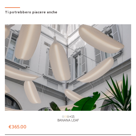
Ti potrebbero piacere anche
+
15
BANANA LEAF
€365.00