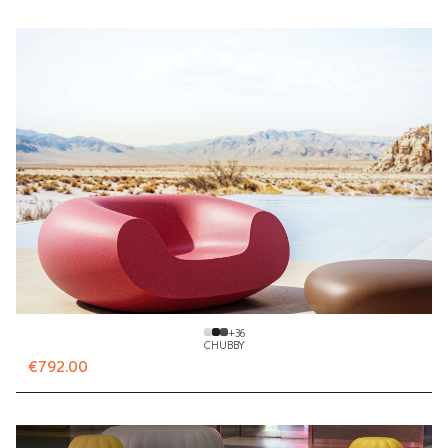
+
36
CHUBBY
€792.00