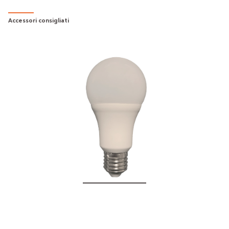
Accessori consigliati
10W - A65 BULB E27
€12.00