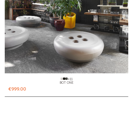
+
11
BOT ONE
€999.00