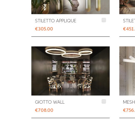
STILETTO APPLIQUE
STIL
€305.00
€451
GIOTTO WALL
MESH
€708.00
€756