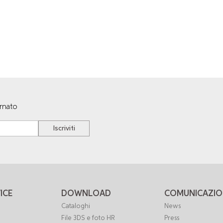
ornato
Iscriviti
ICE
DOWNLOAD
COMUNICAZIO
Cataloghi
News
File 3DS e foto HR
Press