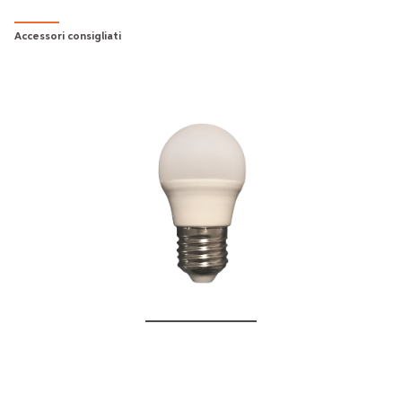
Accessori consigliati
5W - G45 BULB E27
€10.00