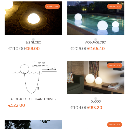
diversi, per ogni tipo di progetto.
SCONTO 20%
SCONTO 20%
1/2 GLOBO
ACQUAGLOBO
€110.00
€88.00
€208.00
€166.40
SCONTO 20%
ACQUAGLOBO - TRANSFORMER
GLOBO
€122.00
€104.00
€83.20
SCONTO 20%