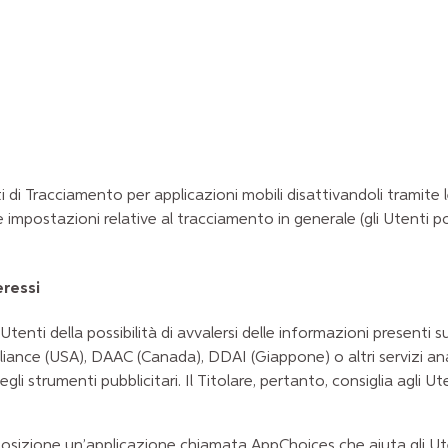
 di Tracciamento per applicazioni mobili disattivandoli tramite l
 le impostazioni relative al tracciamento in generale (gli Utenti
eressi
enti della possibilità di avvalersi delle informazioni presenti s
lliance
(USA),
DAAC
(Canada),
DDAI
(Giappone) o altri servizi ana
 strumenti pubblicitari. Il Titolare, pertanto, consiglia agli Utent
isposizione un’applicazione chiamata
AppChoices
che aiuta gli U