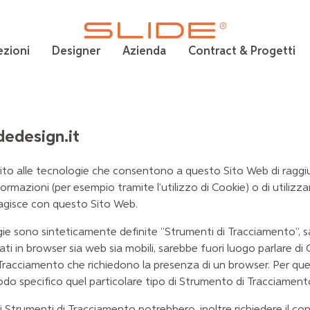
ezioni
Designer
Azienda
Contract & Progetti
dedesign.it
 alle tecnologie che consentono a questo Sito Web di raggiunger
ormazioni (per esempio tramite l’utilizzo di Cookie) o di utilizz
ragisce con questo Sito Web.
e sono sinteticamente definite “Strumenti di Tracciamento”, salv
 in browser sia web sia mobili, sarebbe fuori luogo parlare di C
 Tracciamento che richiedono la presenza di un browser. Per que
modo specifico quel particolare tipo di Strumento di Tracciament
ti Strumenti di Tracciamento potrebbero, inoltre richiedere il co