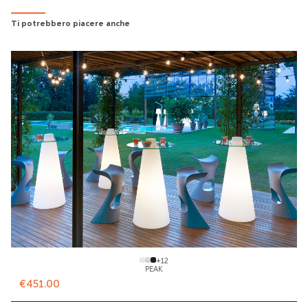
Ti potrebbero piacere anche
+
12
PEAK
€451.00