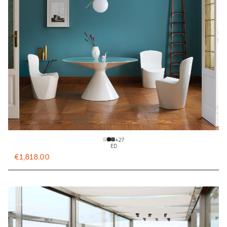
+
27
ED
€1,818.00