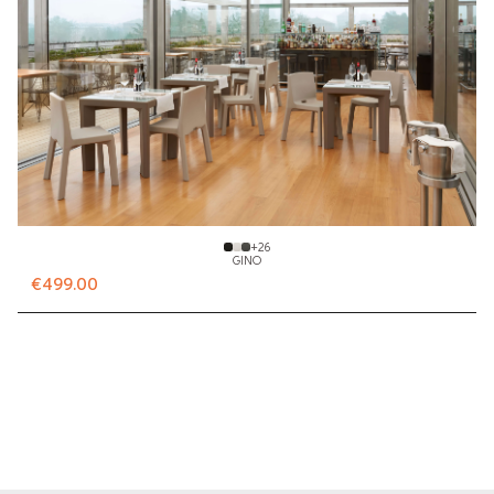
+
26
GINO
€499.00