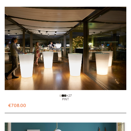
+
27
PINT
€708.00