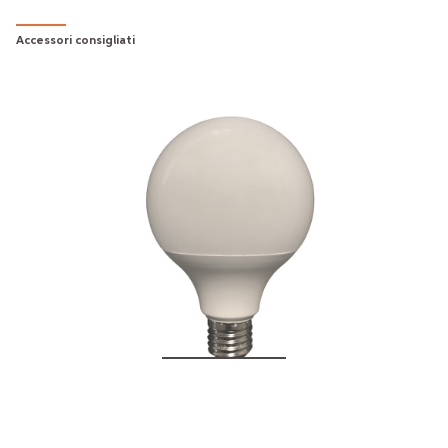
Accessori consigliati
15W - G95 BULB E27
€15.00