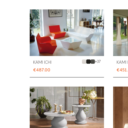
+
37
KAMI ICHI
KAMI 
€487.00
€451