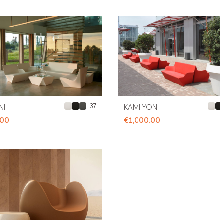
+
37
NI
KAMI YON
.00
€1,000.00