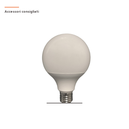
Accessori consigliati
15W - G95 BULB E27
€15.00