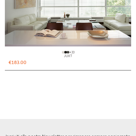
+
33
JUXT
€183.00