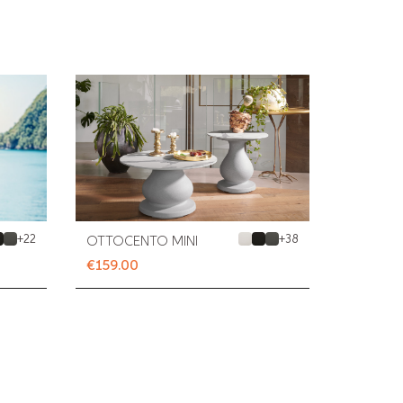
+
22
+
38
OTTOCENTO MINI
€159.00