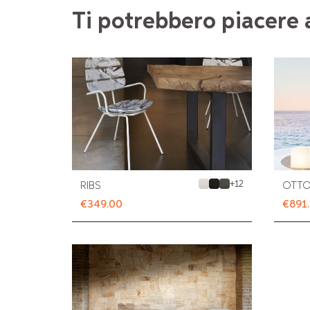
Ti potrebbero piacere
+
12
RIBS
OTTO
€349.00
€891