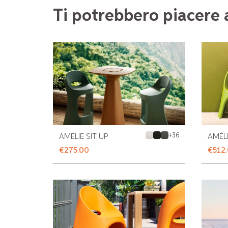
Ti potrebbero piacere
+
36
AMÉLIE SIT UP
AMÉL
€275.00
€512