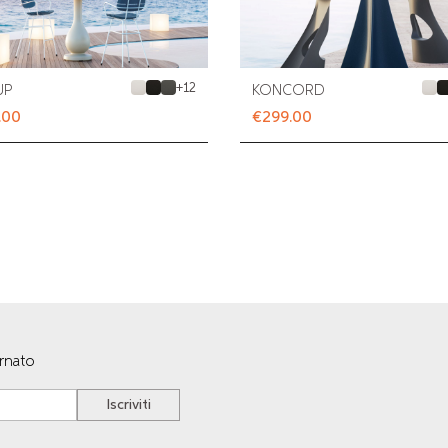
+
12
UP
KONCORD
.00
€299.00
ornato
Iscriviti