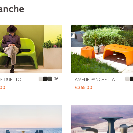
 anche
+
36
IE DUETTO
AMÉLIE PANCHETTA
.00
€365.00